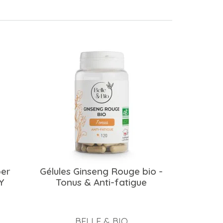
ber
Gélules Ginseng Rouge bio -
Y
Tonus & Anti-fatigue
BELLE & BIO