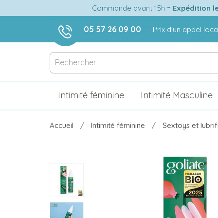
Commande avant 15h =
Expédition l
05 57 26 09 00
-
Prix d'un appel loca
Intimité féminine
Intimité Masculine
Accueil
Intimité féminine
Sextoys et lubri