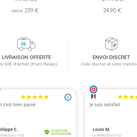
Prix
Prix
Prix
239 €
24,90 €
250 €
de
base
LIVRAISON OFFERTE
ENVOI DISCRET
s 60€ d'achat (Point Relais)
Colis discret et sans menti