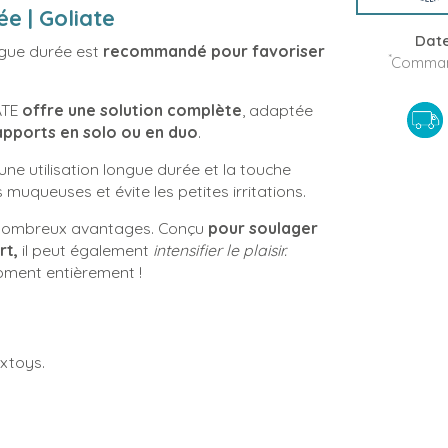
ée | Goliate
Date
ongue durée est
recommandé pour favoriser
*
Command
ATE
offre une solution complète
, adaptée
apports en solo ou en duo
.
une utilisation longue durée et la touche
 muqueuses et évite les petites irritations.
 de nombreux avantages. Conçu
pour soulager
rt,
il peut également
intensifier le plaisir.
oment entièrement !
extoys.