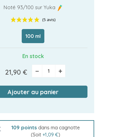
Noté 93/100 sur Yuka
100 ml
(5 avis)
En stock
−
+
21,90 €
Ajouter au panier
109
points
dans ma cagnotte
(Soit
+
1,09 €
)