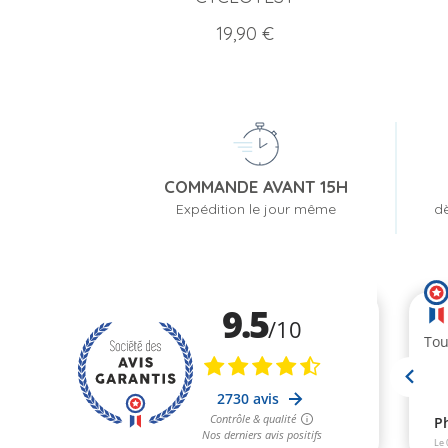
Prix
19,90 €
COMMANDE AVANT 15H
Expédition le jour même
dè