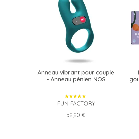
Anneau vibrant pour couple
- Anneau pénien NOS
gou
FUN FACTORY
Prix
59,90 €