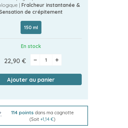
logique |
Fraîcheur instantanée &
Sensation de crépitement
150 ml
En stock
−
+
22,90 €
Ajouter au panier
114
points
dans ma cagnotte
(Soit
+
1,14 €
)