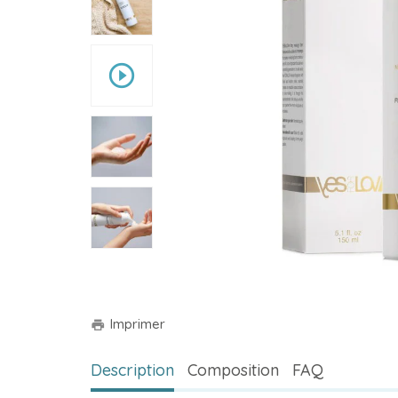
play_circle_outline
Imprimer
print
Description
Composition
FAQ