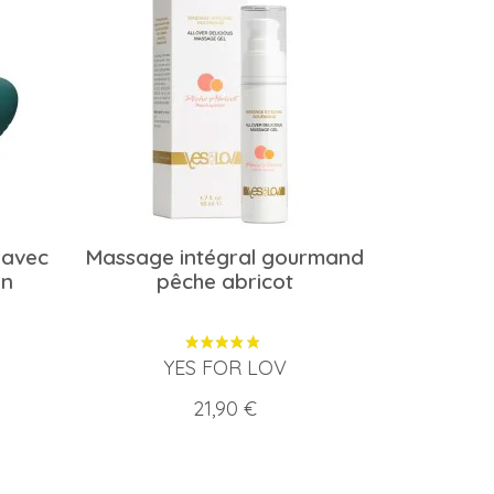
 avec
Massage intégral gourmand
in
pêche abricot
YES FOR LOV
Prix
21,90 €