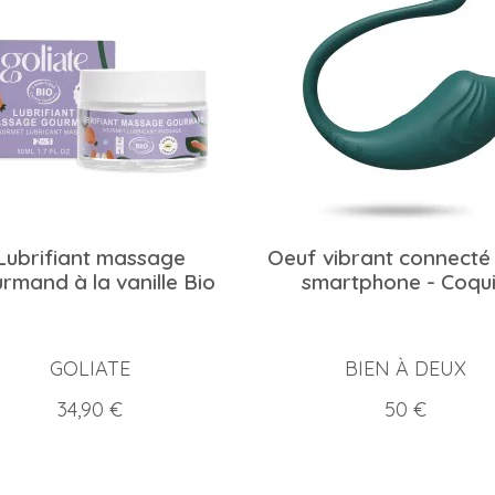
Lubrifiant massage
Oeuf vibrant connecté
rmand à la vanille Bio
smartphone - Coqu
GOLIATE
BIEN À DEUX
Prix
Prix
34,90 €
50 €