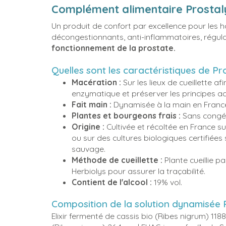
Complément alimentaire Prostaly
Un produit de confort par excellence pour les h
décongestionnants, anti-inflammatoires, régulat
fonctionnement de la prostate.
Quelles sont les caractéristiques de Pr
Macération :
Sur les lieux de cueillette af
enzymatique et préserver les principes act
Fait main :
Dynamisée à la main en France
Plantes et bourgeons frais :
Sans congél
Origine :
Cultivée et récoltée en France s
ou sur des cultures biologiques certifiées 
sauvage.
Méthode de cueillette :
Plante cueillie p
Herbiolys pour assurer la traçabilité.
Contient de l'alcool :
19% vol.
Composition de la solution dynamisée 
Elixir fermenté de cassis bio (Ribes nigrum) 11