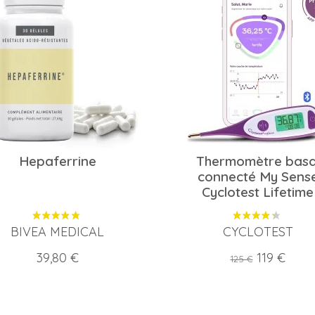
Hepaferrine
Thermomètre basa
connecté My Sens
Cyclotest Lifetime
BIVEA MEDICAL
CYCLOTEST
Prix
Prix
Prix
39,80 €
119 €
125 €
de
base