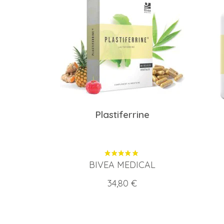
Plastiferrine
BIVEA MEDICAL
Prix
34,80 €