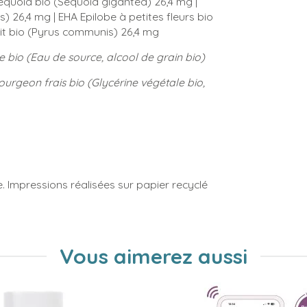
Séquoia bio (Sequoia gigantea) 26,4 mg |
) 26,4 mg | EHA Epilobe à petites fleurs bio
ruit bio (Pyrus communis) 26,4 mg
e bio (Eau de source, alcool de grain bio)
urgeon frais bio (Glycérine végétale bio,
e. Impressions réalisées sur papier recyclé
Vous aimerez aussi