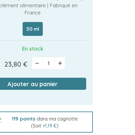
lément alimentaire | Fabriqué en
France
50 ml
En stock
−
+
23,80 €
Ajouter au panier
119
points
dans ma cagnotte
(Soit
+
1,19 €
)