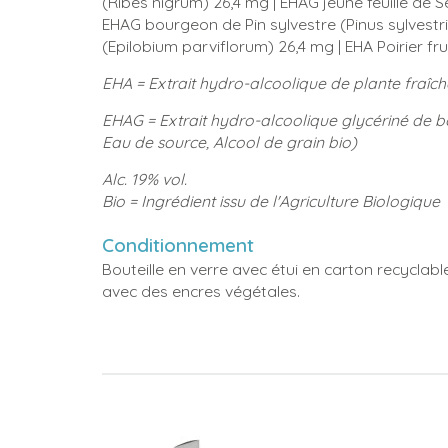
(Ribes nigrum) 26,4 mg | EHAG jeune feuille de 
EHAG bourgeon de Pin sylvestre (Pinus sylvestris
(Epilobium parviflorum) 26,4 mg | EHA Poirier f
EHA = Extrait hydro-alcoolique de plante fraîch
EHAG = Extrait hydro-alcoolique glycériné de bo
Eau de source, Alcool de grain bio)
Alc. 19% vol.
Bio = Ingrédient issu de l'Agriculture Biologique
Conditionnement
Bouteille en verre avec étui en carton recyclabl
avec des encres végétales.