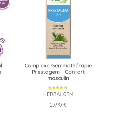
l
Complexe Gemmothérapie
e
Prestagem - Confort
masculin
HERBALGEM
Prix
23,90 €