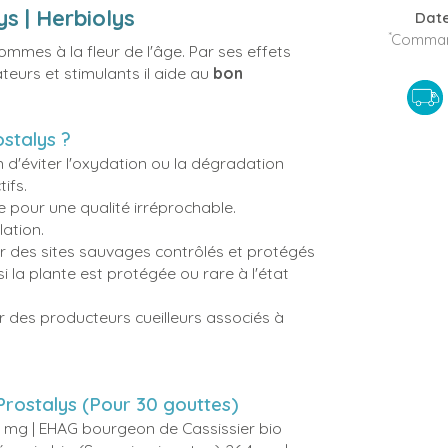
s | Herbiolys
Date
*
Command
ommes à la fleur de l'âge. Par ses effets
eurs et stimulants il aide au
bon
ostalys ?
in d'éviter l'oxydation ou la dégradation
ifs.
 pour une qualité irréprochable.
ation.
ur des sites sauvages contrôlés et protégés
si la plante est protégée ou rare à l'état
ar des producteurs cueilleurs associés à
Prostalys (Pour 30 gouttes)
88 mg | EHAG bourgeon de Cassissier bio