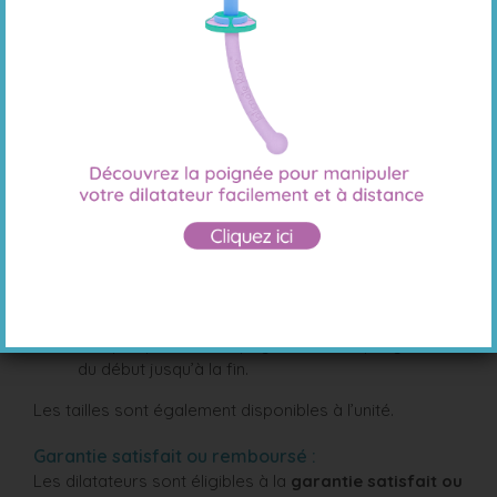
de douleurs importantes
, il est particulièrement
adapté si vous ressentez une gêne lors de
l’insertion de tampons.
Pack Medium (Tailles 3 à 6)
: idéal pour
continuer la progression une fois les premières
tailles bien tolérées, il convient si les
examens
médicaux ou gynécologiques vous causent de
l’inconfort.
Pack Large (Tailles 5 à 8)
: pensé pour
accompagner les dernières phases de la
dilatation ou maintenir la souplesse, il est
recommandé si les
rapports intimes restent
douloureux.
Pack Progressif (Tailles 1 à 8) :
l’ensemble
complet pour accompagner toute la progression,
du début jusqu’à la fin.
Les tailles sont également disponibles à l’unité.
Garantie satisfait ou remboursé :
Les dilatateurs sont éligibles à la
garantie satisfait ou