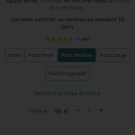
dyspareunie
. Fabriqués
en silicone médical
souple
et confortable.
Garantie satisfait ou remboursé pendant 30
jours
Unité
Pack Small
Pack Medium
Pack Large
Pack Progressif
(1 avis)
Derniers articles en stock
−
+
98 €
127,80 €