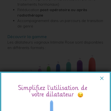
traitements hormonaux)
Rééducation
post-opératoire ou après
radiothérapie
Accompagnement dans un parcours de transition
de genre
Découvrir la gamme
Les dilatateurs vaginaux Intimate Rose sont disponibles
en différents formats :
Pack Small (Tailles 1 à 4)
: conçu pour débuter
en douceur, notamment en cas de
vaginisme ou