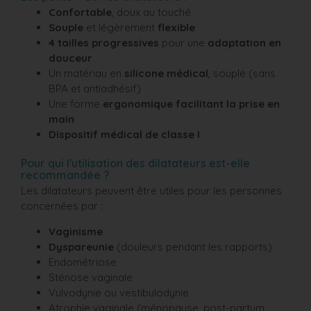
Confortable
, doux au touché
Souple
et légèrement
flexible
4 tailles progressives
pour une
adaptation en
douceur
Un matériau en
silicone médical
, souple (sans
BPA et antiadhésif)
Une forme
ergonomique facilitant la prise en
main
Dispositif médical de classe I
Pour qui l'utilisation des dilatateurs est-elle
recommandée ?
Les dilatateurs peuvent être utiles pour les personnes
concernées par :
Vaginisme
Dyspareunie
(douleurs pendant les rapports)
Endométriose
Sténose vaginale
Vulvodynie ou vestibulodynie
Atrophie vaginale (ménopause, post-partum,