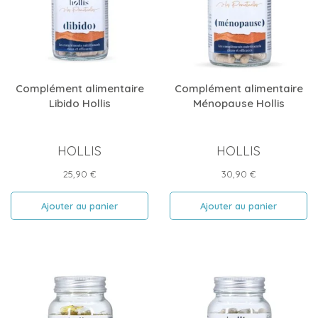
Complément alimentaire
Complément alimentaire
Libido Hollis
Ménopause Hollis
HOLLIS
HOLLIS
Prix
Prix
25,90 €
30,90 €
Ajouter au panier
Ajouter au panier