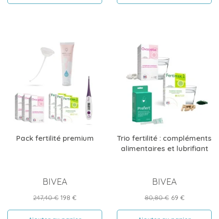
Pack fertilité premium
Trio fertilité : compléments
alimentaires et lubrifiant
BIVEA
BIVEA
Prix
Prix
Prix
Prix
247,40 €
198 €
80,80 €
69 €
de
de
base
base