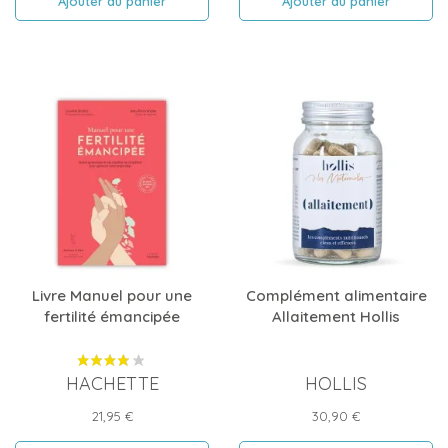
Ajouter au panier
Ajouter au panier
Livre Manuel pour une
Complément alimentaire
fertilité émancipée
Allaitement Hollis
HACHETTE
HOLLIS
Prix
Prix
21,95 €
30,90 €