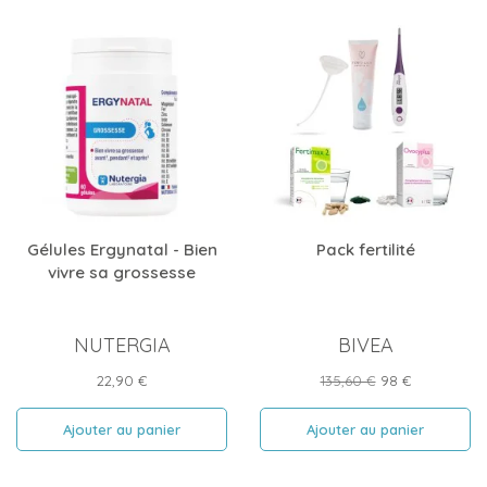
Gélules Ergynatal - Bien
Pack fertilité
vivre sa grossesse
NUTERGIA
BIVEA
Prix
Prix
Prix
22,90 €
135,60 €
98 €
de
base
Ajouter au panier
Ajouter au panier