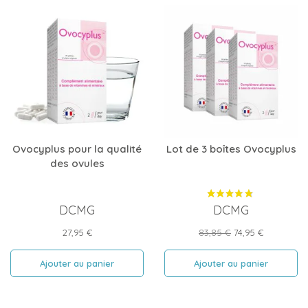
Ovocyplus pour la qualité
Lot de 3 boîtes Ovocyplus
des ovules
DCMG
DCMG
Prix
Prix
Prix
27,95 €
83,85 €
74,95 €
de
base
Ajouter au panier
Ajouter au panier