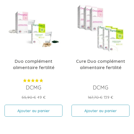
Duo complément
Cure Duo complément
alimentaire fertilité
alimentaire fertilité
DCMG
DCMG
Prix
Prix
Prix
Prix
55,90 €
49 €
167,70 €
139 €
de
de
base
base
Ajouter au panier
Ajouter au panier