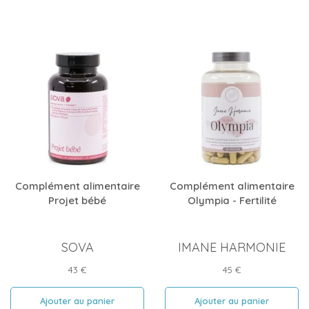
Complément alimentaire
Complément alimentaire
Projet bébé
Olympia - Fertilité
SOVA
IMANE HARMONIE
Prix
Prix
43 €
45 €
Ajouter au panier
Ajouter au panier