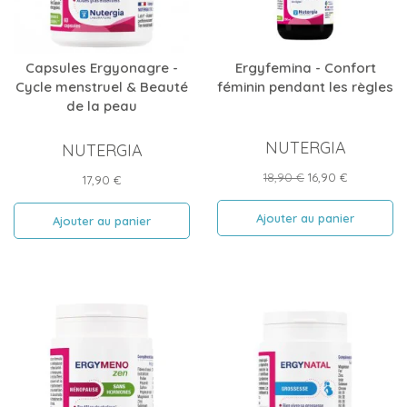
Capsules Ergyonagre -
Ergyfemina - Confort
Cycle menstruel & Beauté
féminin pendant les règles
de la peau
NUTERGIA
NUTERGIA
Prix
Prix
18,90 €
16,90 €
Prix
17,90 €
de
base
Ajouter au panier
Ajouter au panier