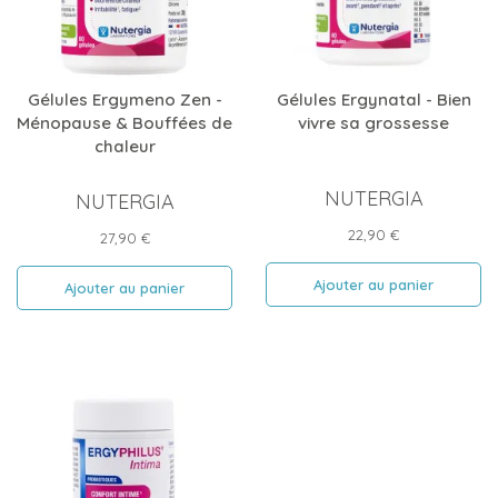
Gélules Ergymeno Zen -
Gélules Ergynatal - Bien
Ménopause & Bouffées de
vivre sa grossesse
chaleur
NUTERGIA
NUTERGIA
Prix
22,90 €
Prix
27,90 €
Ajouter au panier
Ajouter au panier