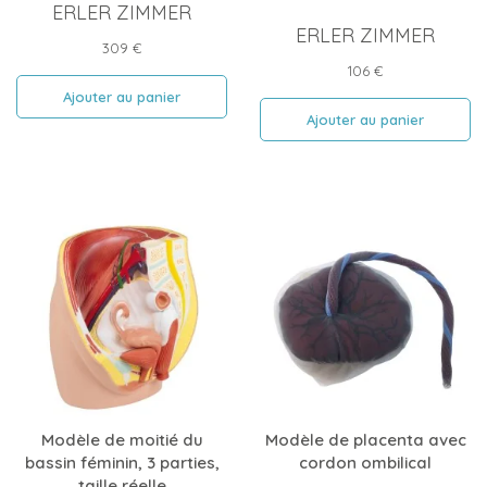
ERLER ZIMMER
ERLER ZIMMER
Prix
309 €
Prix
106 €
Ajouter au panier
Ajouter au panier
Modèle de moitié du
Modèle de placenta avec
bassin féminin, 3 parties,
cordon ombilical
taille réelle