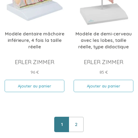
Modèle dentaire mâchoire
Modèle de demi-cerveau
inférieure, 4 fois la taille
avec les lobes, taille
réelle
réelle, type didactique
ERLER ZIMMER
ERLER ZIMMER
Prix
Prix
96 €
85 €
Ajouter au panier
Ajouter au panier
1
2