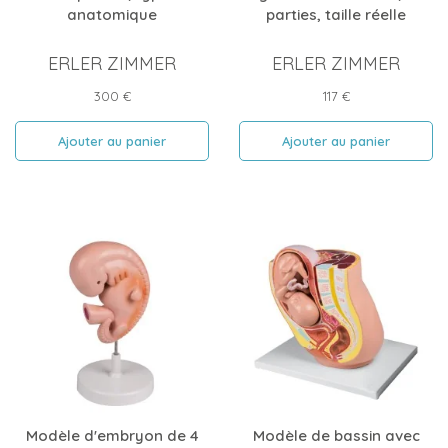
anatomique
parties, taille réelle
ERLER ZIMMER
ERLER ZIMMER
Prix
Prix
300 €
117 €
Ajouter au panier
Ajouter au panier
Modèle d'embryon de 4
Modèle de bassin avec