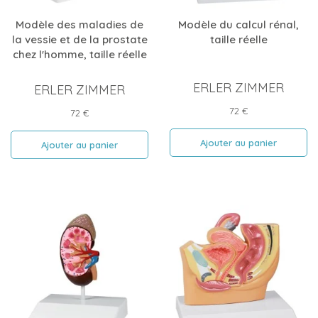
Modèle des maladies de
Modèle du calcul rénal,
la vessie et de la prostate
taille réelle
chez l'homme, taille réelle
ERLER ZIMMER
ERLER ZIMMER
Prix
72 €
Prix
72 €
Ajouter au panier
Ajouter au panier