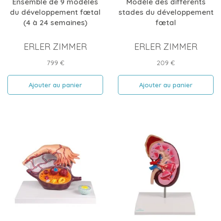
Ensemble de 9 modèles
Modèle des différents
du développement fœtal
stades du développement
(4 à 24 semaines)
fœtal
ERLER ZIMMER
ERLER ZIMMER
Prix
Prix
799 €
209 €
Ajouter au panier
Ajouter au panier