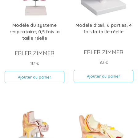
Modèle du système
Modèle d'œil, 6 parties, 4
respiratoire, 0,5 fois la
fois la taille réelle
taille réelle
ERLER ZIMMER
ERLER ZIMMER
Prix
83 €
Prix
117 €
Ajouter au panier
Ajouter au panier