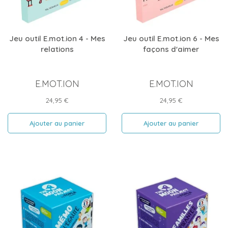
Jeu outil E.mot.ion 4 - Mes
Jeu outil E.mot.ion 6 - Mes
relations
façons d'aimer
E.MOT.ION
E.MOT.ION
Prix
Prix
24,95 €
24,95 €
Ajouter au panier
Ajouter au panier