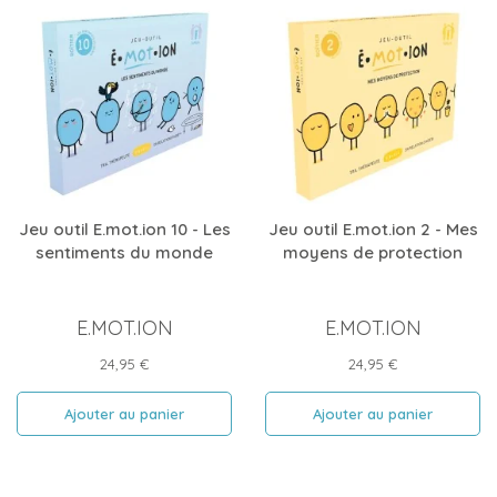
Jeu outil E.mot.ion 10 - Les
Jeu outil E.mot.ion 2 - Mes
sentiments du monde
moyens de protection
E.MOT.ION
E.MOT.ION
Prix
Prix
24,95 €
24,95 €
Ajouter au panier
Ajouter au panier