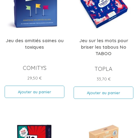
Jeu des amitiés saines ou
Jeu sur les mots pour
toxiques
briser les tabous No
TABOO
COMITYS
TOPLA
Prix
29,50 €
Prix
33,70 €
Ajouter au panier
Ajouter au panier