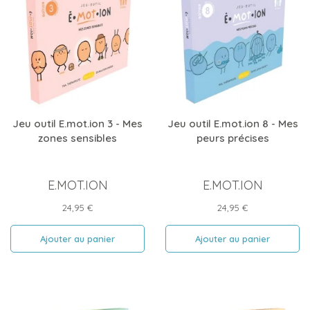
Jeu outil E.mot.ion 3 - Mes
Jeu outil E.mot.ion 8 - Mes
zones sensibles
peurs précises
E.MOT.ION
E.MOT.ION
Prix
Prix
24,95 €
24,95 €
Ajouter au panier
Ajouter au panier