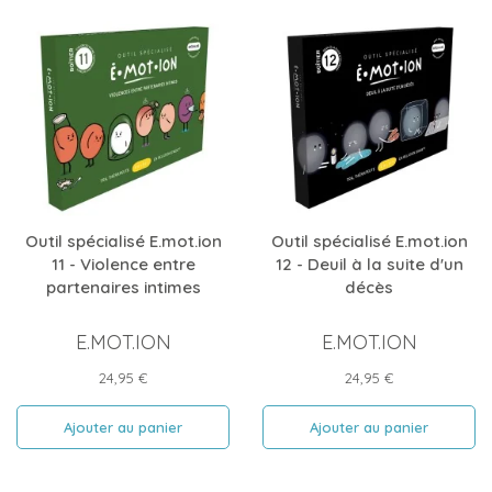
Outil spécialisé E.mot.ion
Outil spécialisé E.mot.ion
11 - Violence entre
12 - Deuil à la suite d'un
partenaires intimes
décès
E.MOT.ION
E.MOT.ION
Prix
Prix
24,95 €
24,95 €
Ajouter au panier
Ajouter au panier