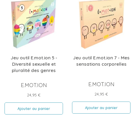
Jeu outil E.mot.ion 5 -
Jeu outil E.mot.ion 7 - Mes
Diversité sexuelle et
sensations corporelles
pluralité des genres
E.MOT.ION
E.MOT.ION
Prix
24,95 €
Prix
24,95 €
Ajouter au panier
Ajouter au panier