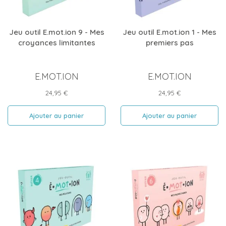
Jeu outil E.mot.ion 9 - Mes
Jeu outil E.mot.ion 1 - Mes
croyances limitantes
premiers pas
E.MOT.ION
E.MOT.ION
Prix
Prix
24,95 €
24,95 €
Ajouter au panier
Ajouter au panier