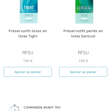
Préservatifs lisses en
Préservatifs perlés en
latex Tight
latex Sensual
RFSU
RFSU
Prix
Prix
7,90 €
7,90 €
Ajouter au panier
Ajouter au panier
COMMANDE AVANT 15H