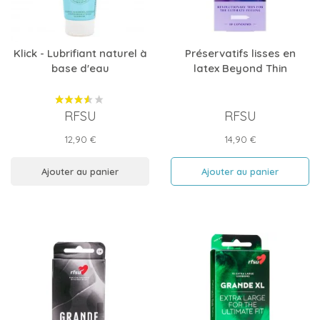
Klick - Lubrifiant naturel à
Préservatifs lisses en
base d'eau
latex Beyond Thin
RFSU
RFSU
Prix
Prix
12,90 €
14,90 €
Ajouter au panier
Ajouter au panier