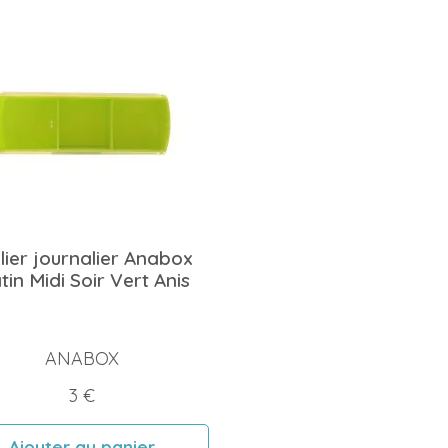
ulier journalier Anabox
in Midi Soir Vert Anis
ANABOX
Prix
3 €
Ajouter au panier