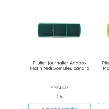
Pilulier journalier Anabox
Pil
Matin Midi Soir Bleu canard
Mat
ANABOX
Prix
3 €
Ajouter au panier