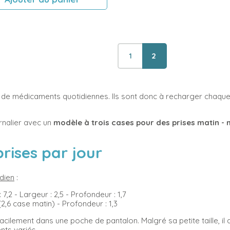
1
2
 de médicaments quotidiennes. Ils sont donc à recharger chaque j
rnalier avec un
modèle à trois cases pour des prises matin - m
 prises par jour
idien
:
7,2 - Largeur : 2,5 - Profondeur : 1,7
2,6 case matin) - Profondeur : 1,3
 facilement dans une poche de pantalon. Malgré sa petite taille, i
nts variés.