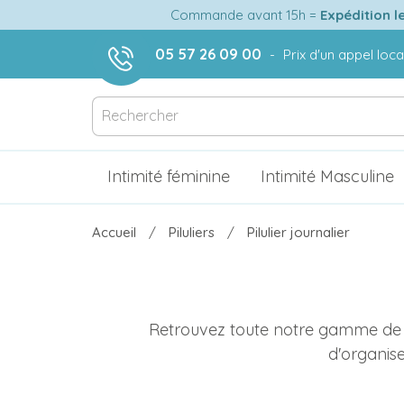
Commande avant 15h =
Expédition l
05 57 26 09 00
-
Prix d'un appel loca
Intimité féminine
Intimité Masculine
Accueil
Piluliers
Pilulier journalier
Retrouvez toute notre gamme d
d'organise