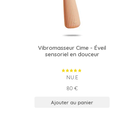
Vibromasseur Cime - Éveil
sensoriel en douceur
NU.E
Prix
80 €
Ajouter au panier