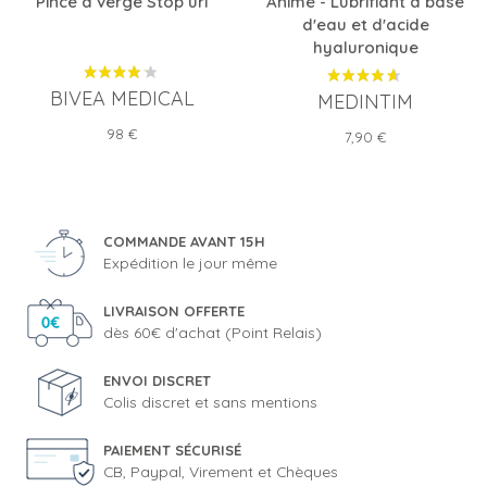
Pince à verge Stop uri
Animé - Lubrifiant à base
d'eau et d'acide
hyaluronique
BIVEA MEDICAL
MEDINTIM
Prix
98 €
Prix
7,90 €
COMMANDE AVANT 15H
Expédition le jour même
LIVRAISON OFFERTE
dès 60€ d'achat (Point Relais)
ENVOI DISCRET
Colis discret et sans mentions
PAIEMENT SÉCURISÉ
CB, Paypal, Virement et Chèques