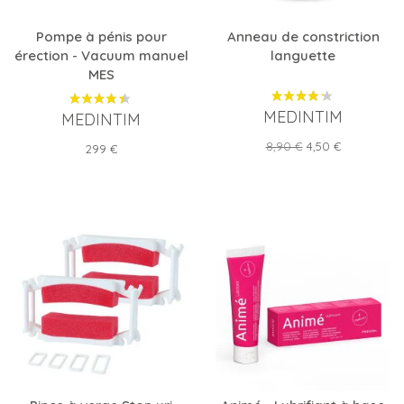
Pompe à pénis pour
Anneau de constriction
érection - Vacuum manuel
languette
MES
MEDINTIM
MEDINTIM
Prix
Prix
8,90 €
4,50 €
Prix
299 €
de
base