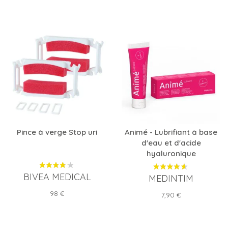
Pince à verge Stop uri
Animé - Lubrifiant à base
d'eau et d'acide
hyaluronique
BIVEA MEDICAL
MEDINTIM
Prix
98 €
Prix
7,90 €