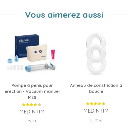
Vous aimerez aussi
Pompe à pénis pour
Anneau de constriction à
érection - Vacuum manuel
boucle
MES
MEDINTIM
MEDINTIM
Prix
8,90 €
Prix
299 €