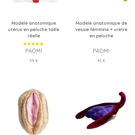
Modèle anatomique
Modèle anatomique de
utérus en peluche taille
vessie féminine + urètre
réelle
en peluche
PAOMI
PAOMI
Prix
Prix
59 €
45 €