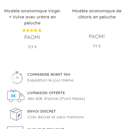
Modèle anatomique Vagin
Modèle anatomique de
+ Vulve avec urètre en
clitoris en peluche
peluche
PAOMI
PAOMI
Prix
59 €
Prix
129 €
COMMANDE AVANT 15H
Expédition le jour même
LIVRAISON OFFERTE
dès 60€ d'achat (Point Relais)
ENVOI DISCRET
Colis discret et sans mentions