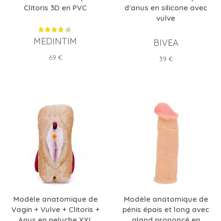
Clitoris 3D en PVC
d'anus en silicone avec
vulve
MEDINTIM
BIVEA
Prix
69 €
Prix
39 €
Modèle anatomique de
Modèle anatomique de
Vagin + Vulve + Clitoris +
pénis épais et long avec
Anus en peluche XXL
gland prononcé en