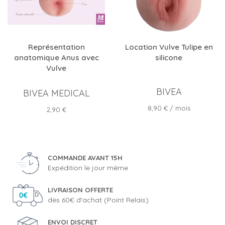
Représentation
Location Vulve Tulipe en
anatomique Anus avec
silicone
Vulve
BIVEA
BIVEA MEDICAL
Prix
8,90 €
/ mois
Prix
2,90 €
COMMANDE AVANT 15H
Expédition le jour même
LIVRAISON OFFERTE
dès 60€ d'achat (Point Relais)
ENVOI DISCRET