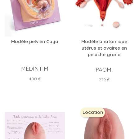
Modèle pelvien Caya
Modèle anatomique
utérus et ovaires en
peluche grand
MEDINTIM
PAOMI
Prix
400 €
Prix
229 €
Location