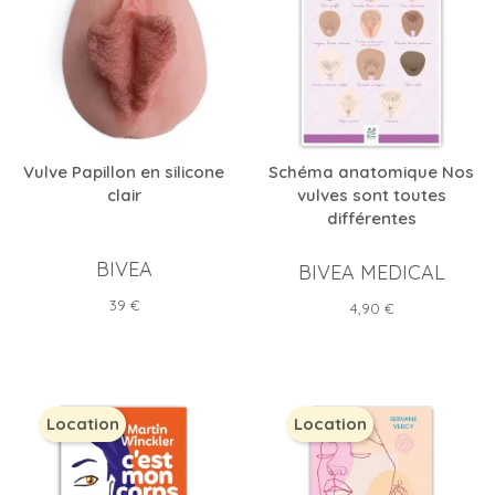
Vulve Papillon en silicone
Schéma anatomique Nos
clair
vulves sont toutes
différentes
BIVEA
BIVEA MEDICAL
Prix
39 €
Prix
4,90 €
Location
Location