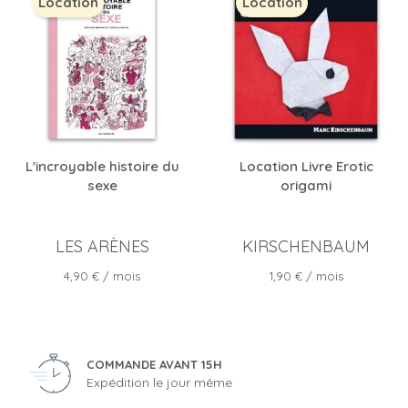
Location
Location
L'incroyable histoire du
Location Livre Erotic
sexe
origami
LES ARÈNES
KIRSCHENBAUM
Prix
Prix
4,90 €
/ mois
1,90 €
/ mois
COMMANDE AVANT 15H
Expédition le jour même