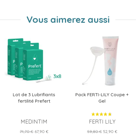
Vous aimerez aussi
Lot de 3 Lubrifiants
Pack FERTI-LILY Coupe +
fertilité Prefert
Gel
MEDINTIM
FERTI LILY
Prix
Prix
Prix
Prix
74,70 €
67,90 €
59,80 €
52,90 €