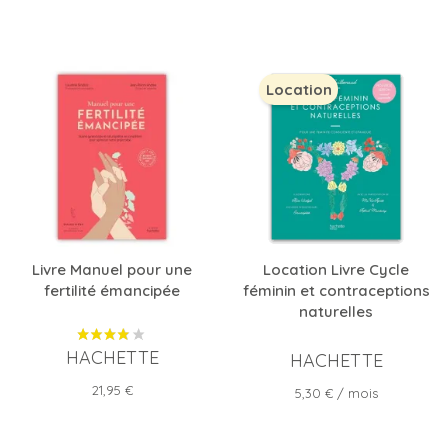
de
de
base
base
Location
Livre Manuel pour une
Location Livre Cycle
fertilité émancipée
féminin et contraceptions
naturelles
HACHETTE
HACHETTE
Prix
21,95 €
Prix
5,30 €
/ mois