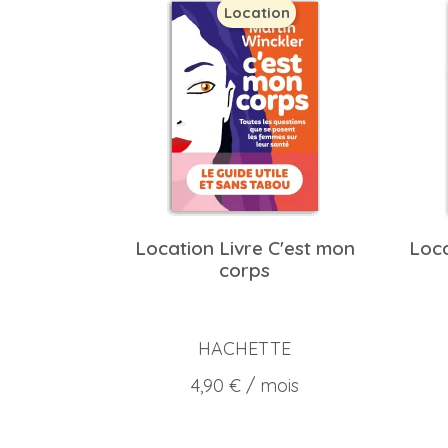
Location
Location Livre C'est mon
Loca
corps
HACHETTE
Prix
4,90 €
/ mois