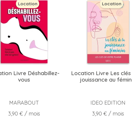
Location
Location
tion Livre Déshabillez-
Location Livre Les clés
vous
jouissance au fémin
MARABOUT
IDEO EDITION
Prix
Prix
3,90 €
/ mois
3,90 €
/ mois