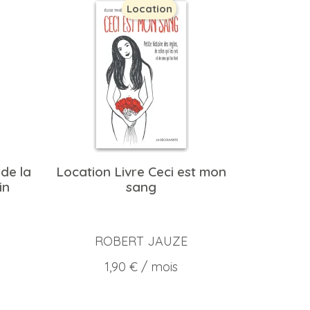
Location
 de la
Location Livre Ceci est mon
in
sang
ROBERT JAUZE
Prix
1,90 €
/ mois