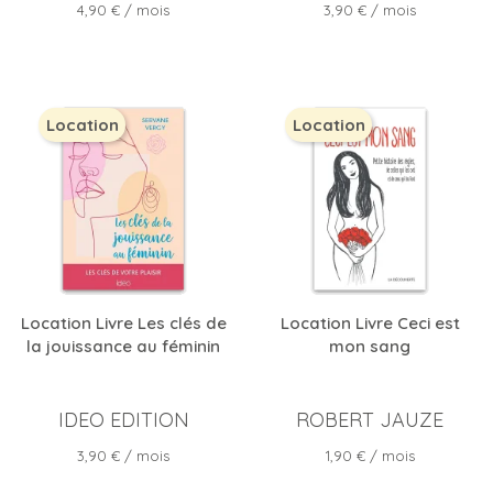
Prix
Prix
4,90 €
/ mois
3,90 €
/ mois
Location
Location
Location Livre Les clés de
Location Livre Ceci est
la jouissance au féminin
mon sang
IDEO EDITION
ROBERT JAUZE
Prix
Prix
3,90 €
/ mois
1,90 €
/ mois