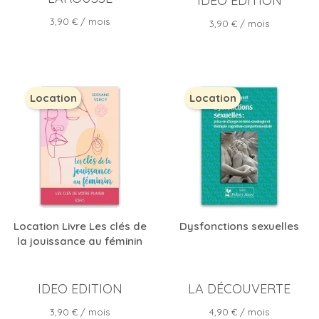
IDEO EDITION
Prix
3,90 €
/ mois
Prix
3,90 €
/ mois
Location
Location
Location Livre Les clés de
Dysfonctions sexuelles
la jouissance au féminin
IDEO EDITION
LA DÉCOUVERTE
Prix
Prix
3,90 €
/ mois
4,90 €
/ mois