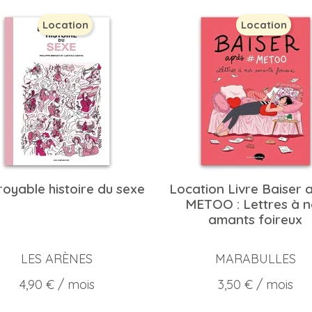
Location
Location
royable histoire du sexe
Location Livre Baiser 
METOO : Lettres à n
amants foireux
LES ARÈNES
MARABULLES
Prix
Prix
4,90 €
/ mois
3,50 €
/ mois