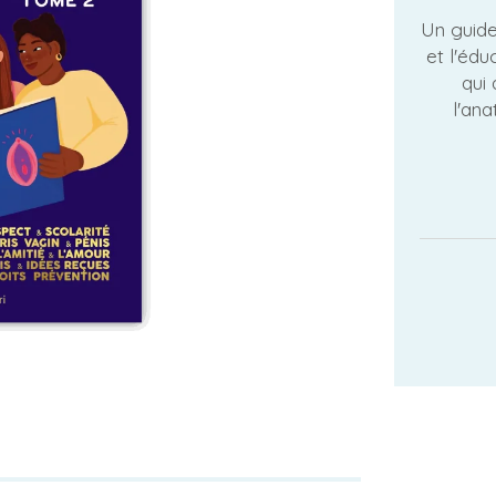
Un guide 
et l'édu
qui 
l'ana