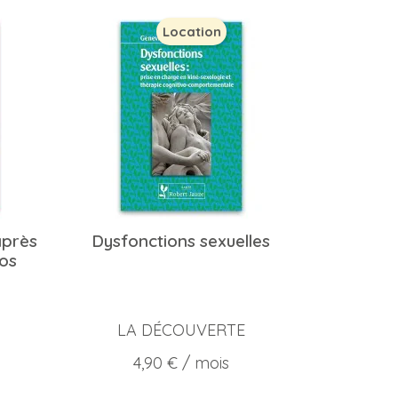
Location
après
Dysfonctions sexuelles
os
LA DÉCOUVERTE
Prix
4,90 €
/ mois