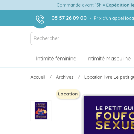
Commande avant 15h =
Expédition l
05 57 26 09 00
-
Prix d'un appel loca
Intimité féminine
Intimité Masculine
Accueil
Archives
Location livre Le petit 
Location