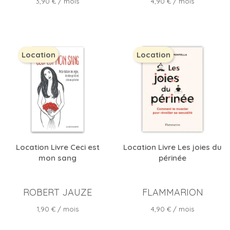
Prix
Prix
3,90 €
/ mois
4,90 €
/ mois
Location
Location
Location Livre Ceci est
Location Livre Les joies du
mon sang
périnée
ROBERT JAUZE
FLAMMARION
Prix
Prix
1,90 €
/ mois
4,90 €
/ mois