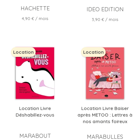
HACHETTE
IDEO EDITION
Prix
4,90 €
/ mois
Prix
3,90 €
/ mois
Location
Location
Location Livre
Location Livre Baiser
Déshabillez-vous
après METOO : Lettres à
nos amants foireux
MARABOUT
MARABULLES