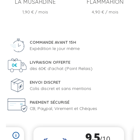
LA MUSARDINE
FLAMMARION
Prix
Prix
1,90 €
/ mois
4,90 €
/ mois
COMMANDE AVANT 15H
Expédition le jour même
LIVRAISON OFFERTE
dès 60€ d'achat (Point Relais)
ENVOI DISCRET
Colis discret et sans mentions
PAIEMENT SÉCURISÉ
CB, Paypal, Virement et Chèques