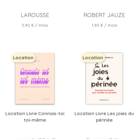
LAROUSSE
ROBERT JAUZE
Prix
Prix
3,90 €
/ mois
1,90 €
/ mois
Location
Location
Location Livre Connais-toi
Location Livre Les joies du
toi-même
périnée