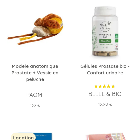
Modèle anatomique
Gélules Prostate bio -
Prostate + Vessie en
Confort urinaire
peluche
BELLE & BIO
PAOMI
Prix
13,90 €
Prix
139 €
Location