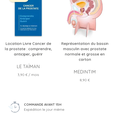
Location Livre Cancer de
Représentation du bassin
la prostate : comprendre,
masculin avec prostate
anticiper, guérir
normale et grosse en
carton
LE TAÏMAN
MEDINTIM
Prix
3,90 €
/ mois
Prix
8,90 €
COMMANDE AVANT 15H
Expédition le jour même