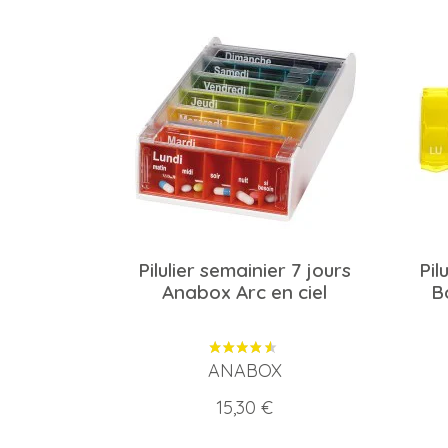
Pilulier semainier 7 jours
Pil
Anabox Arc en ciel
B
ANABOX
Prix
15,30 €