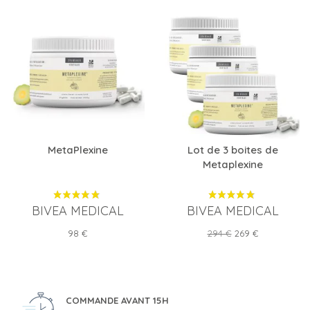
MetaPlexine
Lot de 3 boites de
Metaplexine
BIVEA MEDICAL
BIVEA MEDICAL
Prix
Prix
Prix
98 €
294 €
269 €
de
base
COMMANDE AVANT 15H