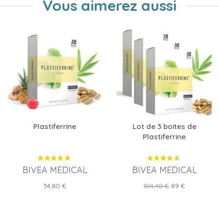
Vous aimerez aussi
Plastiferrine
Lot de 3 boites de
Plastiferrine
BIVEA MEDICAL
BIVEA MEDICAL
Prix
Prix
Prix
34,80 €
104,40 €
89 €
de
base