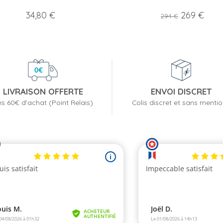
Prix
Prix
Prix
34,80 €
269 €
294 €
de
base
LIVRAISON OFFERTE
ENVOI DISCRET
s 60€ d'achat (Point Relais)
Colis discret et sans menti