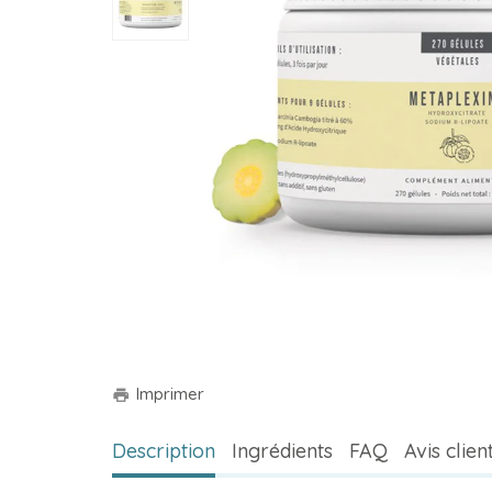
Imprimer
print
Description
Ingrédients
FAQ
Avis clien