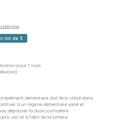
stiferrine
.
n lot de 3
lisation pour 1 mois
llulose)
omplément alimentaire doit être utilisé dans
bstituer à un régime alimentaire varié et
 pas dépasser la dose journalière
e, sec et à l’abri de la lumière.