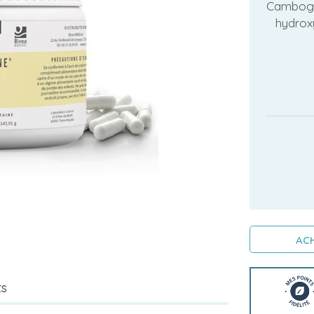
Cambogia
hydroxy
ACH
ts