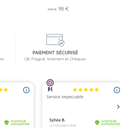
Prix
Prix
98 €
149 €
de
base
PAIEMENT SÉCURISÉ
ons
CB, Paypal, Virement et Chèques