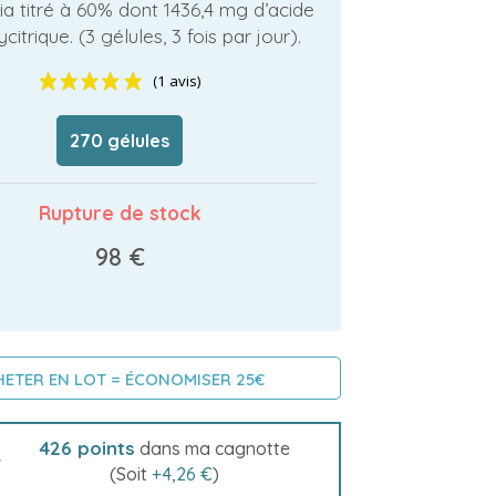
 titré à 60% dont 1436,4 mg d’acide
citrique. (3 gélules, 3 fois par jour).
270 gélules
(1 avis)
Rupture de stock
98 €
ETER EN LOT = ÉCONOMISER 25€
426
points
dans ma cagnotte
(Soit
+
4,26 €
)