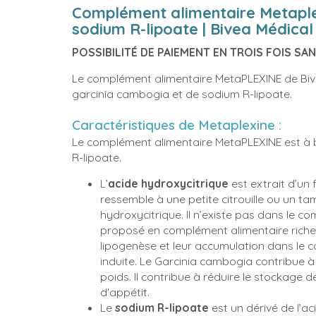
Complément alimentaire Metaple
sodium R-lipoate | Bivea Médical
POSSIBILITÉ DE PAIEMENT EN TROIS FOIS SAN
Le complément alimentaire MetaPLEXINE de Bive
garcinia cambogia et de sodium R-lipoate.
Caractéristiques de Metaplexine :
Le complément alimentaire MetaPLEXINE est à 
R-lipoate.
L’
acide hydroxycitrique
est extrait d’un f
ressemble à une petite citrouille ou un tam
hydroxycitrique. Il n’existe pas dans le co
proposé en complément alimentaire riche
lipogenèse et leur accumulation dans le co
induite. Le Garcinia cambogia contribue à
poids. Il contribue à réduire le stockage d
d'appétit.
Le
sodium R-lipoate
est un dérivé de l’ac