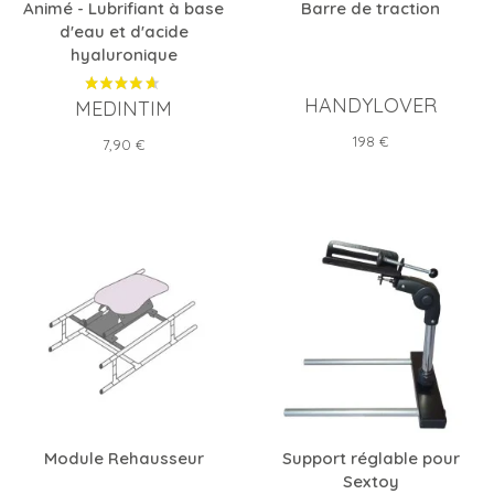
Animé - Lubrifiant à base
Barre de traction
d'eau et d'acide
hyaluronique
HANDYLOVER
MEDINTIM
Prix
198 €
Prix
7,90 €
Module Rehausseur
Support réglable pour
Sextoy