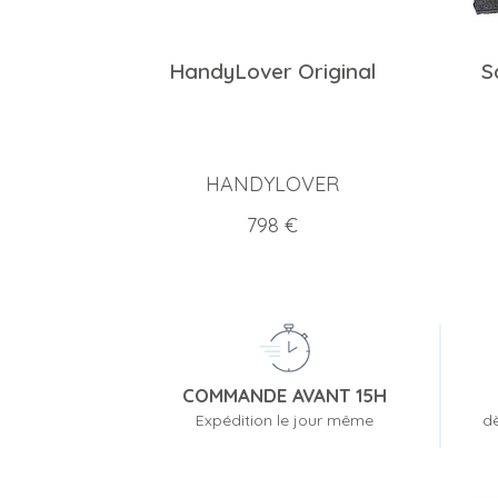
HandyLover Original
S
HANDYLOVER
Prix
798 €
COMMANDE AVANT 15H
Expédition le jour même
dè