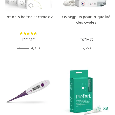
Lot de 3 boîtes Fertimax 2
Ovocyplus pour la qualité
des ovules
DCMG
DCMG
Prix
Prix
Prix
83,85 €
74,95 €
27,95 €
de
base