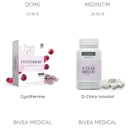
DCMG
MEDINTIM
Prix
Prix
27,95 €
24,90 €
Cystiferrine
D-Chiro Inositol
BIVEA MEDICAL
BIVEA MEDICAL