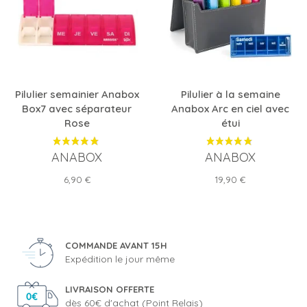
Pilulier semainier Anabox
Pilulier à la semaine
Box7 avec séparateur
Anabox Arc en ciel avec
Rose
étui
ANABOX
ANABOX
Prix
Prix
6,90 €
19,90 €
COMMANDE AVANT 15H
Expédition le jour même
LIVRAISON OFFERTE
dès 60€ d'achat (Point Relais)