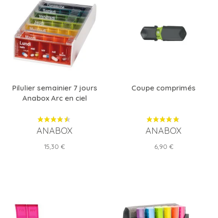
Pilulier semainier 7 jours
Coupe comprimés
Anabox Arc en ciel
ANABOX
ANABOX
Prix
Prix
15,30 €
6,90 €