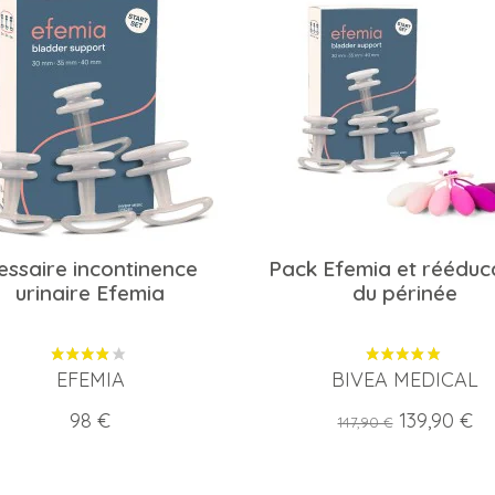
essaire incontinence
Pack Efemia et rééduc
urinaire Efemia
du périnée
EFEMIA
BIVEA MEDICAL
Prix
Prix
Prix
98 €
139,90 €
147,90 €
de
base