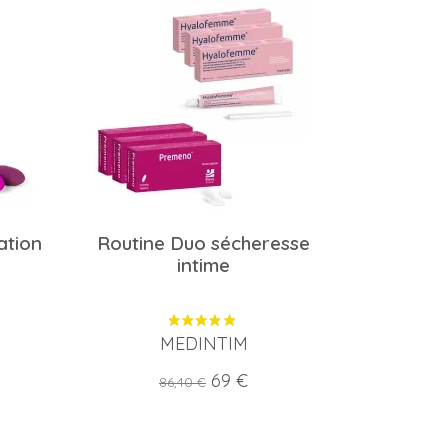
ation
Routine Duo sécheresse
intime
MEDINTIM
Prix
Prix
69 €
86,40 €
de
base