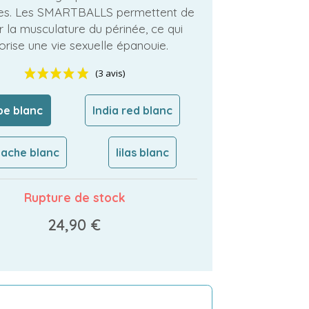
s. Les SMARTBALLS permettent de
er la musculature du périnée, ce qui
orise une vie sexuelle épanouie.
pe blanc
India red blanc
(3 avis)
tache blanc
lilas blanc
Rupture de stock
24,90 €