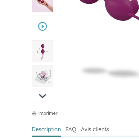
play_circle_outline
Next
Imprimer
print
Description
FAQ
Avis clients