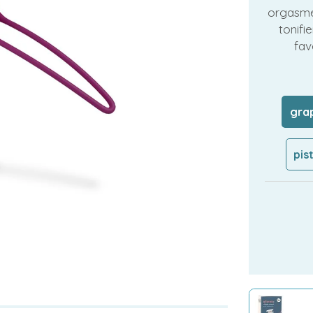
orgasme
tonifi
fav
gra
pis