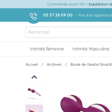
Commande avant 15h =
Expédition l
05 57 26 09 00
-
Prix d'un appel loca
Intimité féminine
Intimité Masculine
Accueil
Archives
Boule de Geisha Smartb
Previous