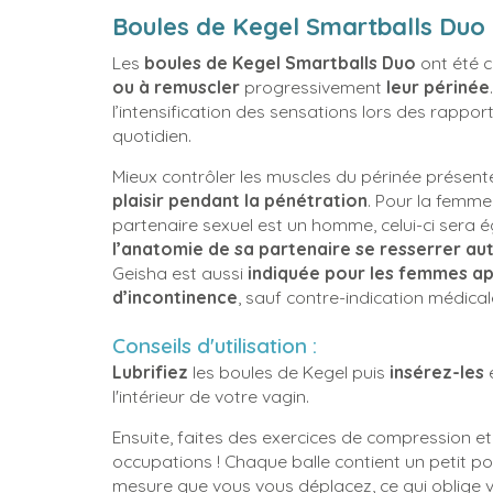
Boules de Kegel Smartballs Duo 
Les
boules de Kegel Smartballs Duo
ont été 
ou à remuscler
progressivement
leur périnée
l’intensification des sensations lors des rappor
quotidien.
Mieux contrôler les muscles du périnée présent
plaisir pendant la pénétration
. Pour la femme
play_circle_outline
partenaire sexuel est un homme, celui-ci sera
l’anatomie de sa partenaire se resserrer au
Geisha est aussi
indiquée pour les femmes a
d’incontinence
, sauf contre-indication médical
Conseils d'utilisation :
Lubrifiez
les boules de Kegel puis
insérez-les
l'intérieur de votre vagin.
Ensuite, faites des exercices de compression e
occupations ! Chaque balle contient un petit poi
mesure que vous vous déplacez, ce qui oblige vo