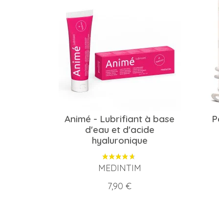
Animé - Lubrifiant à base
P
d'eau et d'acide
hyaluronique
MEDINTIM
Prix
7,90 €