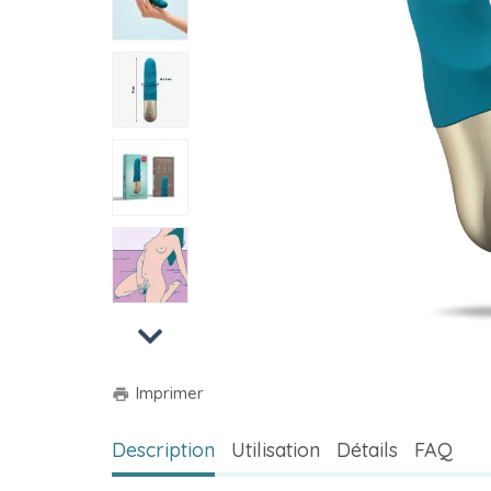
Next
Imprimer
print
Description
Utilisation
Détails
FAQ