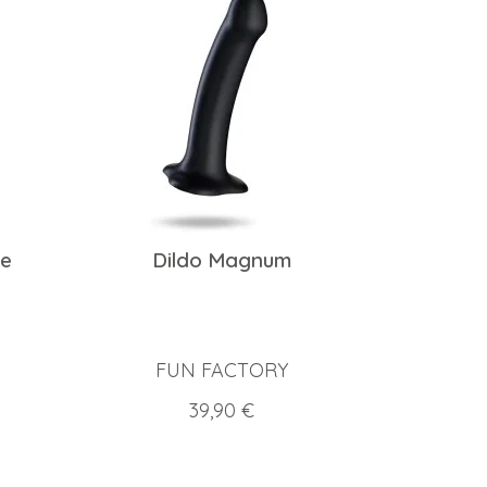
ke
Dildo Magnum
FUN FACTORY
Prix
39,90 €