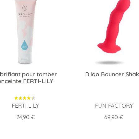
brifiant pour tomber
Dildo Bouncer Sha
enceinte FERTI-LILY
FERTI LILY
FUN FACTORY
Prix
Prix
24,90 €
69,90 €