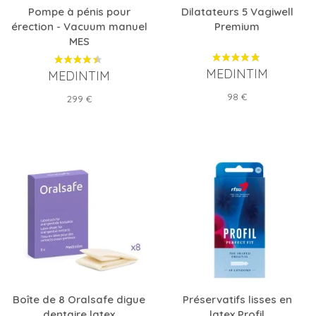
Pompe à pénis pour
Dilatateurs 5 Vagiwell
érection - Vacuum manuel
Premium
MES
MEDINTIM
MEDINTIM
Prix
98 €
Prix
299 €
Boîte de 8 Oralsafe digue
Préservatifs lisses en
dentaire latex
latex Profil