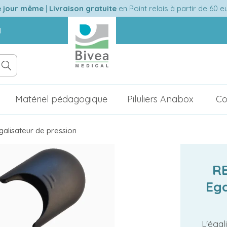
e jour même
|
Livraison gratuite
en Point relais à partir de 60 
l
Matériel pédagogique
Piluliers Anabox
Co
lisateur de pression
R
Ega
L'égal