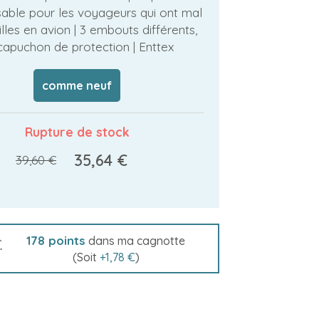
sable pour les voyageurs qui ont mal
lles en avion | 3 embouts différents,
capuchon de protection | Enttex
comme neuf
Rupture de stock
35,64 €
39,60 €
178
points
dans ma cagnotte
(Soit
+
1,78 €
)