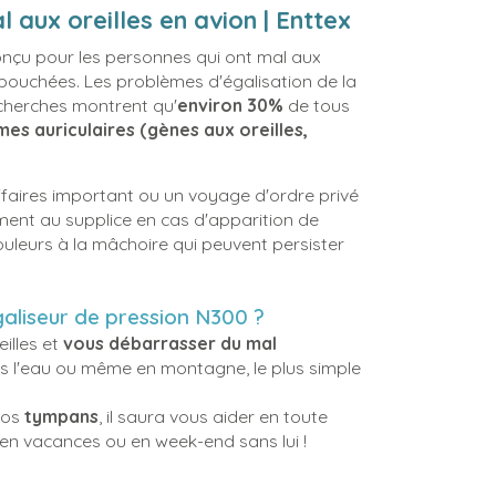
l aux oreilles en avion | Enttex
onçu pour les personnes qui ont mal aux
s bouchées. Les problèmes d'égalisation de la
echerches montrent qu'
environ 30%
de tous
es auriculaires (gènes aux oreilles,
ffaires important ou un voyage d'ordre privé
ent au supplice en cas d'apparition de
ouleurs à la mâchoire qui peuvent persister
égaliseur de pression N300 ?
illes et
vous débarrasser du mal
us l'eau ou même en montagne, le plus simple
vos
tympans
, il saura vous aider en toute
 en vacances ou en week-end sans lui !