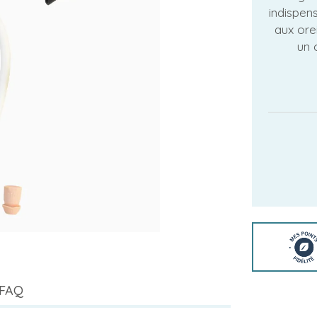
indispen
aux orei
un 
FAQ