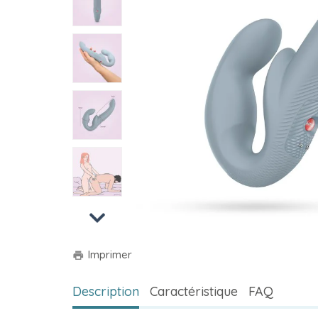
Next
Imprimer
print
Description
Caractéristique
FAQ