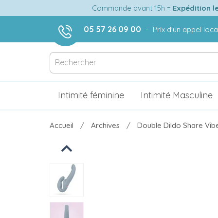
Commande avant 15h =
Expédition l
05 57 26 09 00
-
Prix d'un appel loca
Intimité féminine
Intimité Masculine
Accueil
Archives
Double Dildo Share Vib
Previous