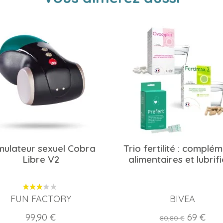
mulateur sexuel Cobra
Trio fertilité : complé
Libre V2
alimentaires et lubrif
FUN FACTORY
BIVEA
Prix
Prix
Prix
99,90 €
69 €
80,80 €