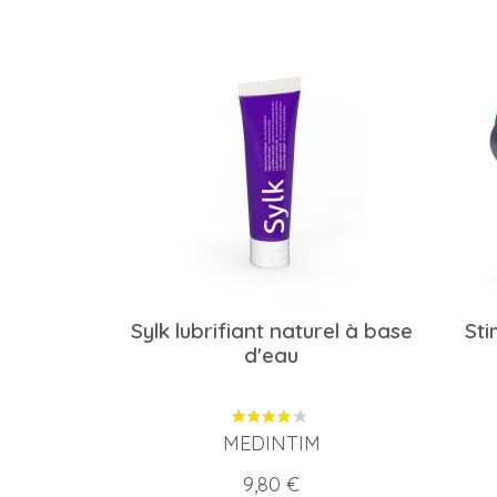
Sylk lubrifiant naturel à base
Sti
d'eau
MEDINTIM
Prix
9,80 €