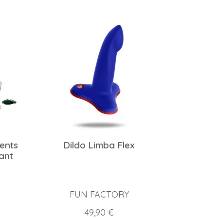
ments
Dildo Limba Flex
iant
FUN FACTORY
Prix
49,90 €