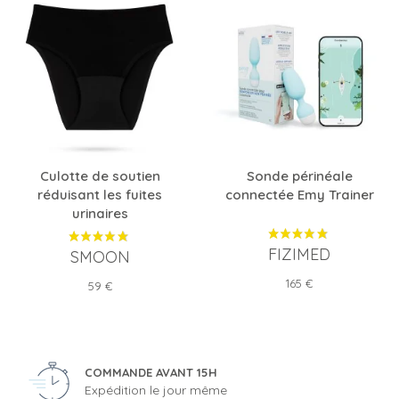
Culotte de soutien
Sonde périnéale
réduisant les fuites
connectée Emy Trainer
urinaires
FIZIMED
SMOON
Prix
165 €
Prix
59 €
COMMANDE AVANT 15H
Expédition le jour même