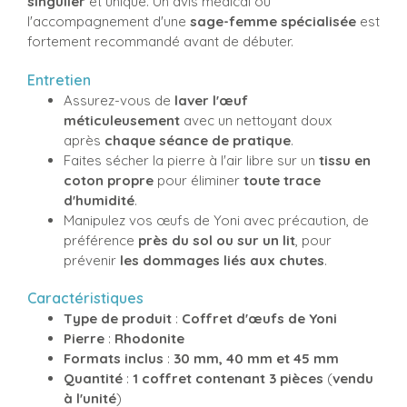
singulier
et unique. Un avis médical ou
l'accompagnement d'une
sage-femme spécialisée
est
fortement recommandé avant de débuter.
Entretien
Assurez-vous de
laver l'œuf
méticuleusement
avec un nettoyant doux
après
chaque séance de pratique
.
Faites sécher la pierre à l'air libre sur un
tissu en
coton propre
pour éliminer
toute trace
d'humidité
.
Manipulez vos œufs de Yoni avec précaution, de
préférence
près du sol ou sur un lit
, pour
prévenir
les dommages liés aux chutes
.
Caractéristiques
Type de produit
:
Coffret d'œufs de Yoni
Pierre
:
Rhodonite
Formats inclus
:
30 mm, 40 mm et 45 mm
Quantité
:
1 coffret contenant 3 pièces
(
vendu
à l'unité
)