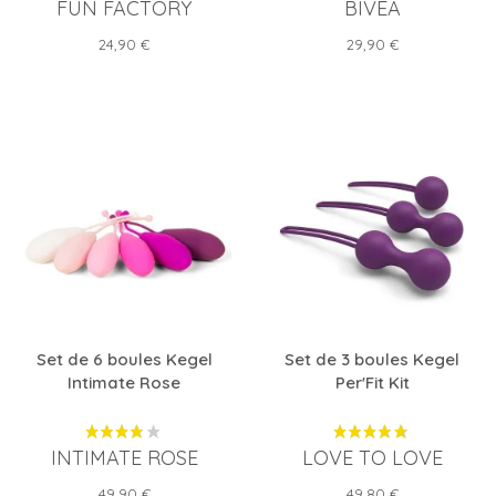
FUN FACTORY
BIVEA
Prix
Prix
24,90 €
29,90 €
Set de 6 boules Kegel
Set de 3 boules Kegel
Intimate Rose
Per'Fit Kit
INTIMATE ROSE
LOVE TO LOVE
Prix
Prix
49,90 €
49,80 €