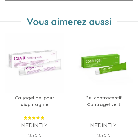
Vous aimerez aussi
Cayagel gel pour
Gel contraceptif
diaphragme
Contragel vert
MEDINTIM
MEDINTIM
Prix
Prix
13,90 €
13,90 €