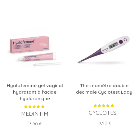
Hyalofemme gel vaginal
Thermomètre double
hydratant à l'acide
décimale Cyclotest Lady
hyaluronique
CYCLOTEST
MEDINTIM
Prix
19,90 €
Prix
13,90 €