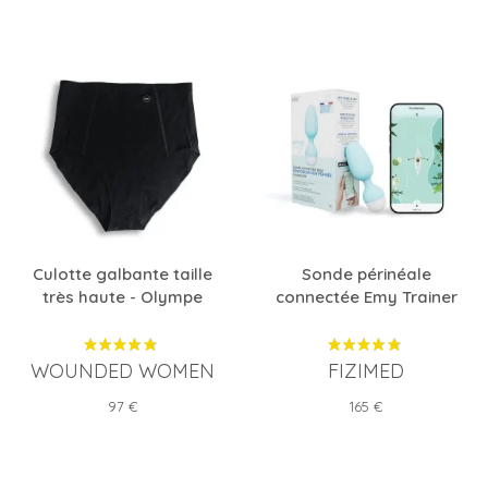
Culotte galbante taille
Sonde périnéale
très haute - Olympe
connectée Emy Trainer
WOUNDED WOMEN
FIZIMED
Prix
Prix
97 €
165 €