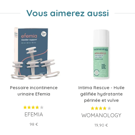
Vous aimerez aussi
Pessaire incontinence
Intima Rescue - Huile
urinaire Efemia
gélifiée hydratante
périnée et vulve
EFEMIA
WOMANOLOGY
Prix
98 €
Prix
19,90 €