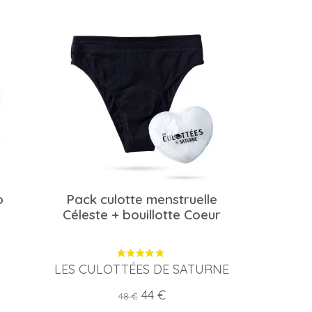
o
Pack culotte menstruelle
Céleste + bouillotte Coeur
LES CULOTTÉES DE SATURNE
Prix
Prix
44 €
48 €