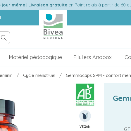
e jour même
|
Livraison gratuite
en Point relais à partir de 60 
l
Matériel pédagogique
Piluliers Anabox
Co
féminin
Cycle menstruel
Gemmocaps SPM - confort mens
Gemm
GE