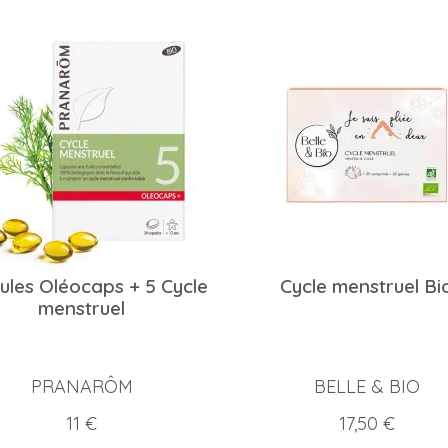
ules Oléocaps + 5 Cycle
Cycle menstruel Bi
menstruel
PRANARÔM
BELLE & BIO
Prix
Prix
11 €
17,50 €