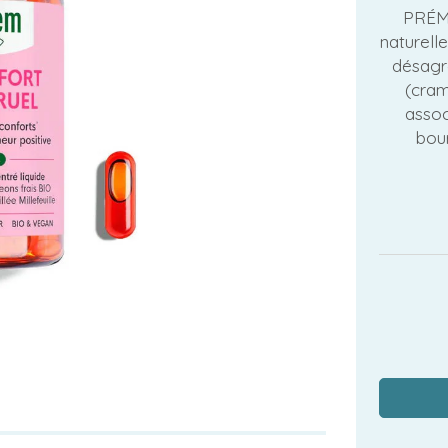
PRÉM
naturell
désagr
(cram
assoc
bou