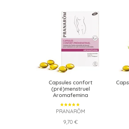
Capsules confort
Caps
(pré)menstruel
Aromafemina
PRANARÔM
Prix
9,70 €