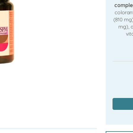
comple
coloran
(810 mg)
mg), a
vit