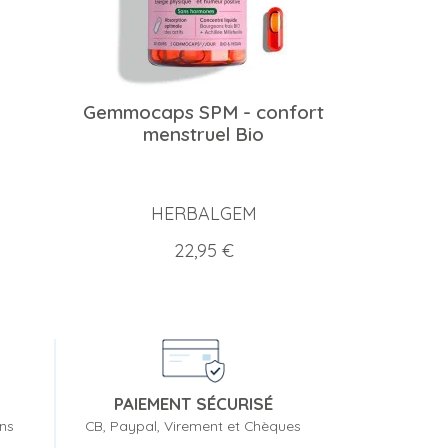
Gemmocaps SPM - confort
menstruel Bio
HERBALGEM
Prix
22,95 €
PAIEMENT SÉCURISÉ
ons
CB, Paypal, Virement et Chèques