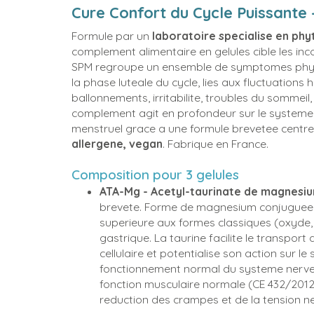
Cure Confort du Cycle Puissante 
Formule par un
laboratoire specialise en phy
complement alimentaire en gelules cible les in
SPM regroupe un ensemble de symptomes physi
la phase luteale du cycle, lies aux fluctuatio
ballonnements, irritabilite, troubles du sommeil,
complement agit en profondeur sur le systeme n
menstruel grace a une formule brevetee centre
allergene, vegan
. Fabrique en France.
Composition pour 3 gelules
ATA-Mg - Acetyl-taurinate de magnesi
brevete. Forme de magnesium conjuguee a l
superieure aux formes classiques (oxyde,
gastrique. La taurine facilite le transpo
cellulaire et potentialise son action sur l
fonctionnement normal du systeme nerveux
fonction musculaire normale (CE 432/2012)
reduction des crampes et de la tension n