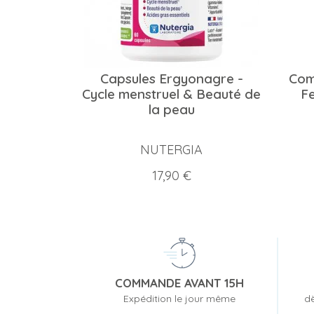
Capsules Ergyonagre -
Com
Cycle menstruel & Beauté de
Fe
la peau
NUTERGIA
Prix
17,90 €
COMMANDE AVANT 15H
Expédition le jour même
dè