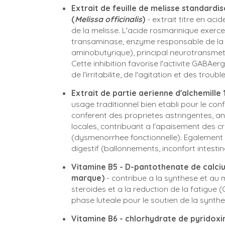
Extrait de feuille de melisse standardi
(
Melissa officinalis
)
- extrait titre en aci
de la melisse. L'acide rosmarinique exerce 
transaminase, enzyme responsable de l
aminobutyrique), principal neurotransmett
Cette inhibition favorise l'activite GABAerg
de l'irritabilite, de l'agitation et des tro
Extrait de partie aerienne d'alchemille 
usage traditionnel bien etabli pour le conf
conferent des proprietes astringentes, a
locales, contribuant a l'apaisement des 
(dysmenorrhee fonctionnelle). Egalement 
digestif (ballonnements, inconfort intestina
Vitamine B5 - D-pantothenate de calc
marque)
- contribue a la synthese et a
steroides et a la reduction de la fatigue 
phase luteale pour le soutien de la synth
Vitamine B6 - chlorhydrate de pyridoxi