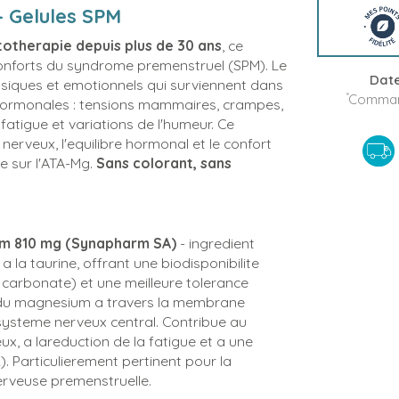
- Gelules SPM
totherapie depuis plus de 30 ans
, ce
conforts du syndrome premenstruel (SPM). Le
Date
ques et emotionnels qui surviennent dans
*
Command
ns hormonales : tensions mammaires, crampes,
 fatigue et variations de l'humeur. Ce
erveux, l'equilibre hormonal et le confort
e sur l'ATA-Mg.
Sans colorant, sans
um 810 mg (Synapharm SA)
- ingredient
a taurine, offrant une biodisponibilite
 carbonate) et une meilleure tolerance
rt du magnesium a travers la membrane
e systeme nerveux central. Contribue au
, a lareduction de la fatigue et a une
. Particulierement pertinent pour la
erveuse premenstruelle.