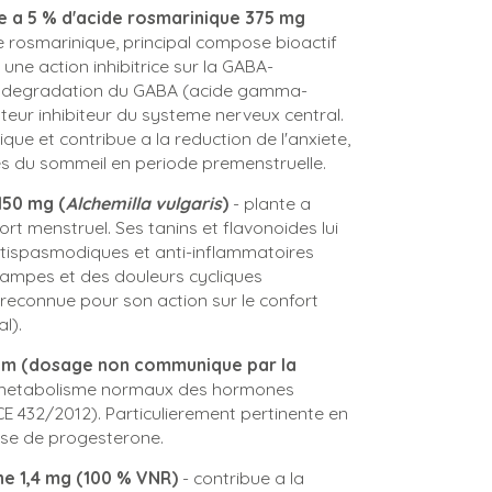
se a 5 % d'acide rosmarinique 375 mg
de rosmarinique, principal compose bioactif
une action inhibitrice sur la GABA-
a degradation du GABA (acide gamma-
eur inhibiteur du systeme nerveux central.
ique et contribue a la reduction de l'anxiete,
ubles du sommeil en periode premenstruelle.
150 mg (
Alchemilla vulgaris
)
- plante a
ort menstruel. Ses tanins et flavonoides lui
ntispasmodiques et anti-inflammatoires
crampes et des douleurs cycliques
reconnue pour son action sur le confort
l).
ium (dosage non communique par la
u metabolisme normaux des hormones
(CE 432/2012). Particulierement pertinente en
ese de progesterone.
ne 1,4 mg (100 % VNR)
- contribue a la