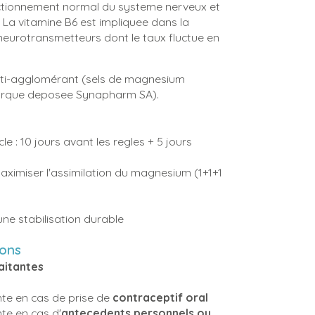
onctionnement normal du systeme nerveux et
. La vitamine B6 est impliquee dans la
eurotransmetteurs dont le taux fluctue en
anti-agglomérant (sels de magnesium
(marque deposee Synapharm SA).
le : 10 jours avant les regles + 5 jours
maximiser l'assimilation du magnesium (1+1+1
ne stabilisation durable
ions
aitantes
nte en cas de prise de
contraceptif oral
te en cas d'
antecedents personnels ou