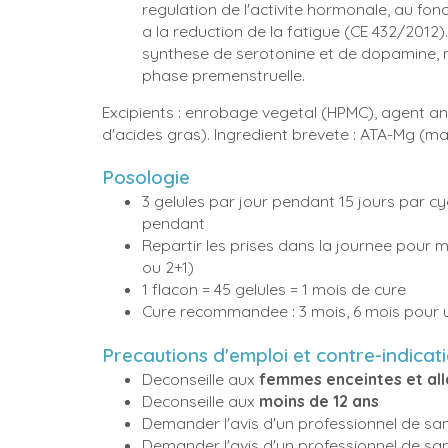
regulation de l'activite hormonale, au f
a la reduction de la fatigue (CE 432/2012)
synthese de serotonine et de dopamine, n
phase premenstruelle.
Excipients : enrobage vegetal (HPMC), agent 
d'acides gras). Ingredient brevete : ATA-Mg 
Posologie
3 gelules par jour pendant 15 jours par cyc
pendant
Repartir les prises dans la journee pour 
ou 2+1)
1 flacon = 45 gelules = 1 mois de cure
Cure recommandee : 3 mois, 6 mois pour u
Precautions d'emploi et contre-indicat
Deconseille aux
femmes enceintes et all
Deconseille aux
moins de 12 ans
Demander l'avis d'un professionnel de sa
Demander l'avis d'un professionnel de san