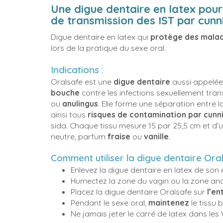
Une digue dentaire en latex pour
de transmission des IST par cunni
Digue dentaire en latex qui
protège des malad
lors de la pratique du sexe oral.
Indications :
Oralsafe est une
digue dentaire
aussi appelée 
bouche
contre les infections sexuellement tra
play_circle_outline
ou
anulingus
. Elle forme une séparation entre l
ainsi tous
risques de contamination par cunni
sida. Chaque tissu mesure 15 par 25,5 cm et d’
neutre, parfum
fraise
ou
vanille
.
Comment utiliser la digue dentaire Ora
Enlevez la digue dentaire en latex de son
Humectez la zone du vagin ou la zone anal
Placez la digue dentaire Oralsafe sur
l’en
Pendant le sexe oral,
maintenez
le tissu 
Ne jamais jeter le carré de latex dans les