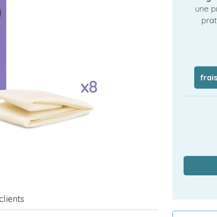
une p
prat
frai
clients