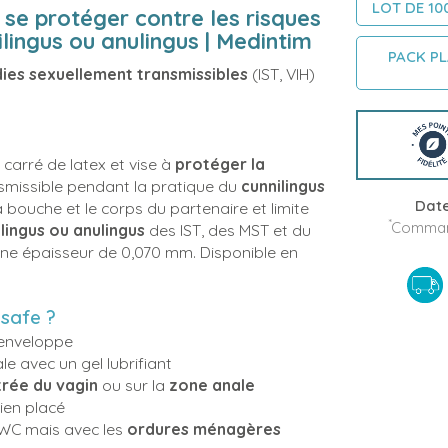
LOT DE 10
 se protéger contre les risques
lingus ou anulingus | Medintim
PACK PL
ies sexuellement transmissibles
(IST, VIH)
carré de latex et vise à
protéger la
nsmissible pendant la pratique du
cunnilingus
Date
a bouche et le corps du partenaire et limite
*
Command
lingus
ou anulingus
des IST, des MST et du
une épaisseur de 0,070 mm. Disponible en
lsafe ?
 enveloppe
e avec un gel lubrifiant
trée du vagin
ou sur la
zone anale
bien placé
 WC mais avec les
ordures ménagères