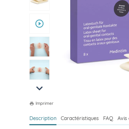
play_circle_outline
Next
Imprimer
print
Description
Caractéristiques
FAQ
Avis 