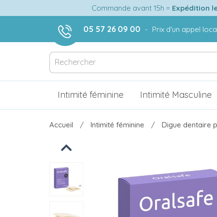
Commande avant 15h =
Expédition l
05 57 26 09 00
-
Prix d'un appel loca
Intimité féminine
Intimité Masculine
Accueil
Intimité féminine
Digue dentaire p
Previous