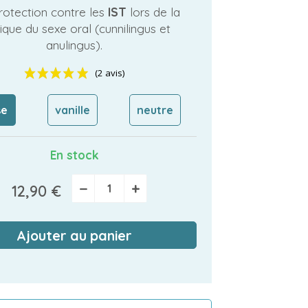
rotection contre les
IST
lors de la
ique du sexe oral (cunnilingus et
anulingus).
se
vanille
neutre
(2 avis)
En stock
−
+
12,90 €
Ajouter au panier