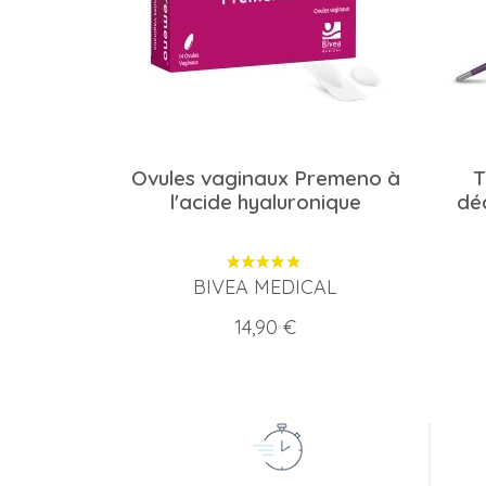
Ovules vaginaux Premeno à
T
l'acide hyaluronique
dé
BIVEA MEDICAL
Prix
14,90 €