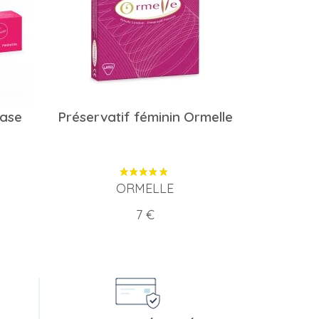
base
Préservatif féminin Ormelle
ORMELLE
Prix
7 €