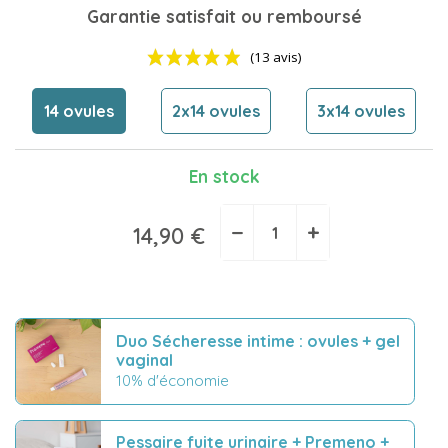
Garantie satisfait ou remboursé
14 ovules
2x14 ovules
3x14 ovules
En stock
(13 avis)
−
+
14,90 €
Duo Sécheresse intime : ovules + gel
vaginal
10% d'économie
Pessaire fuite urinaire + Premeno +