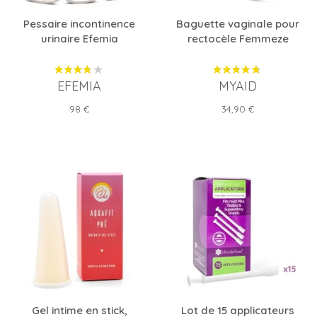
Pessaire incontinence
Baguette vaginale pour
urinaire Efemia
rectocèle Femmeze
EFEMIA
MYAID
Prix
Prix
98 €
34,90 €
Gel intime en stick,
Lot de 15 applicateurs